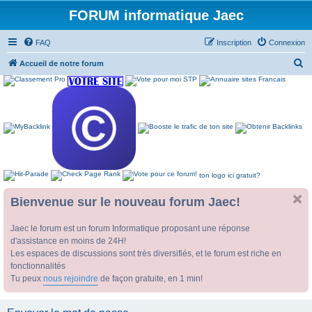
FORUM informatique Jaec
FAQ
Inscription
Connexion
R
Accueil de notre forum
e
c
h
e
r
c
ton logo ici gratuit?
h
e
Bienvenue sur le nouveau forum Jaec!
r
Jaec le forum est un forum Informatique proposant une réponse
d'assistance en moins de 24H!
Les espaces de discussions sont très diversifiés, et le forum est riche en
fonctionnalités
Tu peux
nous rejoindre
de façon gratuite, en 1 min!