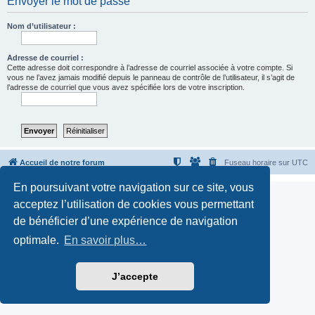
Envoyer le mot de passe
Nom d’utilisateur :
Adresse de courriel :
Cette adresse doit correspondre à l’adresse de courriel associée à votre compte. Si
vous ne l’avez jamais modifié depuis le panneau de contrôle de l’utilisateur, il s’agit de
l’adresse de courriel que vous avez spécifiée lors de votre inscription.
Accueil de notre forum
Fuseau horaire sur
UTC
En poursuivant votre navigation sur ce site, vous
Ton IP est
Nos partenaires /Devenir partenaire (echange de liens semi-automatique)
acceptez l’utilisation de cookies vous permettant
de bénéficier d’une expérience de navigation
optimale.
En savoir plus…
J’accepte