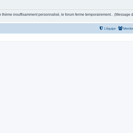
et le thème insuffisamment personnalisé, le forum ferme temporairement... (Message
L’équipe
Membr