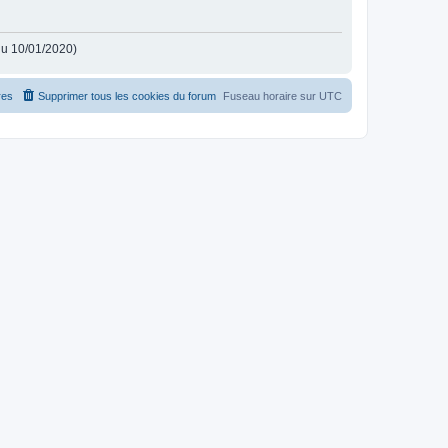
 du 10/01/2020)
es
Supprimer tous les cookies du forum
Fuseau horaire sur
UTC