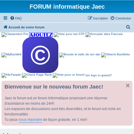
FORUM informatique Jaec
FAQ
Inscription
Connexion
R
Accueil de notre forum
e
c
h
e
r
c
ton logo ici gratuit?
h
e
Bienvenue sur le nouveau forum Jaec!
r
Jaec le forum est un forum Informatique proposant une réponse
d'assistance en moins de 24H!
Les espaces de discussions sont très diversifiés, et le forum est riche en
fonctionnalités
Tu peux
nous rejoindre
de façon gratuite, en 1 min!