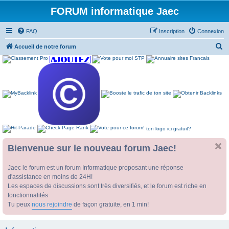
FORUM informatique Jaec
FAQ
Inscription
Connexion
R
Accueil de notre forum
e
c
h
e
r
c
ton logo ici gratuit?
h
e
Bienvenue sur le nouveau forum Jaec!
r
Jaec le forum est un forum Informatique proposant une réponse
d'assistance en moins de 24H!
Les espaces de discussions sont très diversifiés, et le forum est riche en
fonctionnalités
Tu peux
nous rejoindre
de façon gratuite, en 1 min!