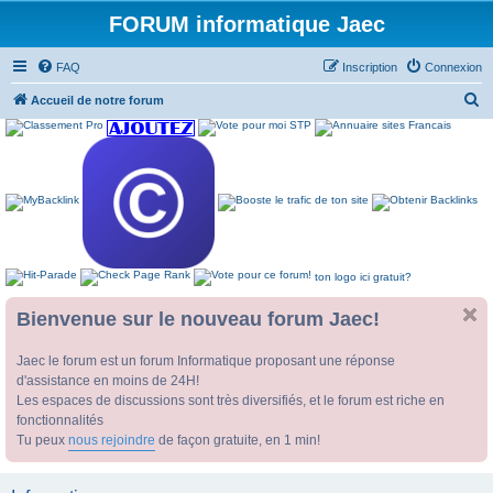
FORUM informatique Jaec
FAQ
Inscription
Connexion
R
Accueil de notre forum
e
c
h
e
r
c
ton logo ici gratuit?
h
e
Bienvenue sur le nouveau forum Jaec!
r
Jaec le forum est un forum Informatique proposant une réponse
d'assistance en moins de 24H!
Les espaces de discussions sont très diversifiés, et le forum est riche en
fonctionnalités
Tu peux
nous rejoindre
de façon gratuite, en 1 min!