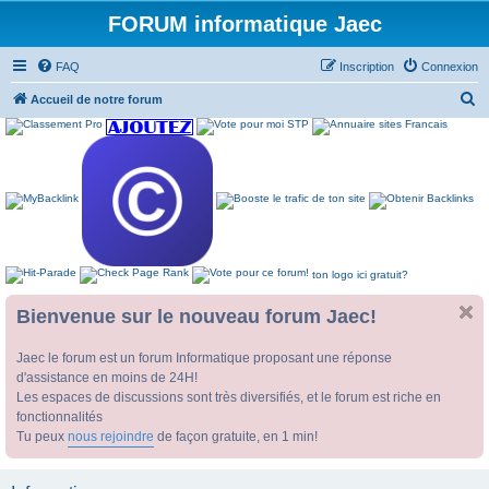
FORUM informatique Jaec
FAQ
Inscription
Connexion
R
Accueil de notre forum
e
c
h
e
r
c
ton logo ici gratuit?
h
e
Bienvenue sur le nouveau forum Jaec!
r
Jaec le forum est un forum Informatique proposant une réponse
d'assistance en moins de 24H!
Les espaces de discussions sont très diversifiés, et le forum est riche en
fonctionnalités
Tu peux
nous rejoindre
de façon gratuite, en 1 min!