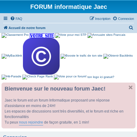
FORUM informatique Jaec
FAQ
Inscription
Connexion
R
Accueil de notre forum
e
c
h
e
r
c
ton logo ici gratuit?
h
e
Bienvenue sur le nouveau forum Jaec!
r
Jaec le forum est un forum Informatique proposant une réponse
d'assistance en moins de 24H!
Les espaces de discussions sont très diversifiés, et le forum est riche en
fonctionnalités
Tu peux
nous rejoindre
de façon gratuite, en 1 min!