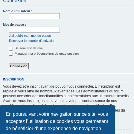
Connexion
Nom d’utilisateur :
Mot de passe :
J’ai oublié mon mot de passe
Renvoyer le courriel d’activation
Se souvenir de moi
Masquer ma présence lors de cette session
INSCRIPTION
Vous devez être inscrit avant de pouvoir vous connecter. L’inscription est
rapide et vous offre de nombreux avantages. Les administrateurs du forum
peuvent accorder des fonctionnalités supplémentaires aux utilisateurs inscrits.
Avant de vous inscrire, assurez-vous d’avoir pris connaissance de nos
conditions d’utilisation et de notre politique de confidentialité. Veuillez
également prendre le temps de consulter attentivement toutes les règles du
En poursuivant votre navigation sur ce site, vous
forum lors de votre navigation.
acceptez l’utilisation de cookies vous permettant
Conditions d’utilisation
|
Politique de confidentialité
de bénéficier d’une expérience de navigation