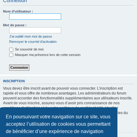
Connexion
Nom d’utilisateur :
Mot de passe :
J’ai oublié mon mot de passe
Renvoyer le courriel d’activation
Se souvenir de moi
Masquer ma présence lors de cette session
INSCRIPTION
Vous devez être inscrit avant de pouvoir vous connecter. L’inscription est
rapide et vous offre de nombreux avantages. Les administrateurs du forum
peuvent accorder des fonctionnalités supplémentaires aux utilisateurs inscrits.
Avant de vous inscrire, assurez-vous d’avoir pris connaissance de nos
conditions d’utilisation et de notre politique de confidentialité. Veuillez
également prendre le temps de consulter attentivement toutes les règles du
En poursuivant votre navigation sur ce site, vous
forum lors de votre navigation.
acceptez l’utilisation de cookies vous permettant
Conditions d’utilisation
|
Politique de confidentialité
de bénéficier d’une expérience de navigation