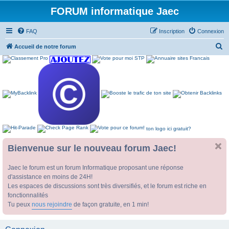
FORUM informatique Jaec
FAQ
Inscription
Connexion
R
Accueil de notre forum
e
c
h
e
r
c
ton logo ici gratuit?
h
e
Bienvenue sur le nouveau forum Jaec!
r
Jaec le forum est un forum Informatique proposant une réponse
d'assistance en moins de 24H!
Les espaces de discussions sont très diversifiés, et le forum est riche en
fonctionnalités
Tu peux
nous rejoindre
de façon gratuite, en 1 min!