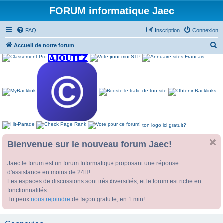
FORUM informatique Jaec
FAQ
Inscription
Connexion
R
Accueil de notre forum
e
c
h
e
r
c
ton logo ici gratuit?
h
e
Bienvenue sur le nouveau forum Jaec!
r
Jaec le forum est un forum Informatique proposant une réponse
d'assistance en moins de 24H!
Les espaces de discussions sont très diversifiés, et le forum est riche en
fonctionnalités
Tu peux
nous rejoindre
de façon gratuite, en 1 min!