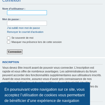
Connexion
Nom d’utilisateur :
Mot de passe :
J’ai oublié mon mot de passe
Renvoyer le courriel d’activation
Se souvenir de moi
Masquer ma présence lors de cette session
INSCRIPTION
Vous devez être inscrit avant de pouvoir vous connecter. L’inscription est
rapide et vous offre de nombreux avantages. Les administrateurs du forum
peuvent accorder des fonctionnalités supplémentaires aux utilisateurs inscrits.
Avant de vous inscrire, assurez-vous d’avoir pris connaissance de nos
conditions d’utilisation et de notre politique de confidentialité. Veuillez
également prendre le temps de consulter attentivement toutes les règles du
En poursuivant votre navigation sur ce site, vous
forum lors de votre navigation.
acceptez l’utilisation de cookies vous permettant
Conditions d’utilisation
|
Politique de confidentialité
de bénéficier d’une expérience de navigation