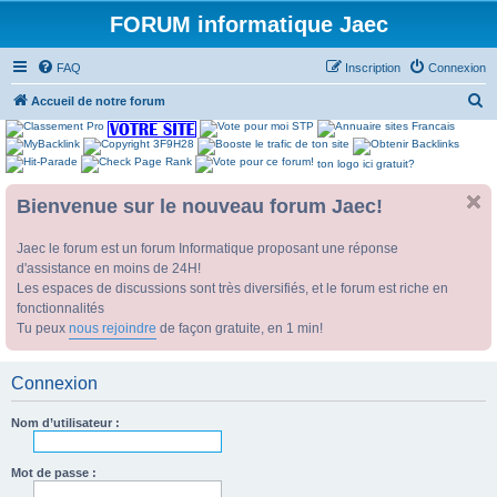
FORUM informatique Jaec
FAQ
Inscription
Connexion
R
Accueil de notre forum
e
c
ton logo ici gratuit?
h
Bienvenue sur le nouveau forum Jaec!
e
r
Jaec le forum est un forum Informatique proposant une réponse
c
d'assistance en moins de 24H!
h
Les espaces de discussions sont très diversifiés, et le forum est riche en
fonctionnalités
e
Tu peux
nous rejoindre
de façon gratuite, en 1 min!
r
Connexion
Nom d’utilisateur :
Mot de passe :