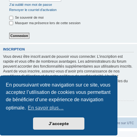
J’ai oublié mon mot de passe
Renvoyer le courriel d’activation
Se souvenir de moi
Masquer ma présence lors de cette session
INSCRIPTION
Vous devez être inscrit avant de pouvoir vous connecter. L’inscription est
rapide et vous offre de nombreux avantages. Les administrateurs du forum
peuvent accorder des fonctionnalités supplémentaires aux utilisateurs inscrits.
Avant de vous inscrire, assurez-vous d’avoir pris connaissance de nos
conditions d’utilisation et de notre politique de confidentialité. Veuillez
également prendre le temps de consulter attentivement toutes les règles du
En poursuivant votre navigation sur ce site, vous
forum lors de votre navigation.
acceptez l’utilisation de cookies vous permettant
Conditions d’utilisation
|
Politique de confidentialité
de bénéficier d’une expérience de navigation
Inscription
optimale.
En savoir plus…
Accueil de notre forum
Fuseau horaire sur
UTC
J’accepte
Ton IP est