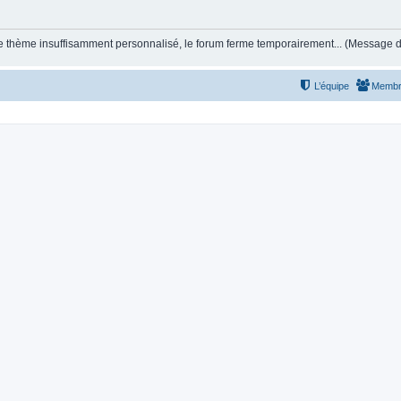
et le thème insuffisamment personnalisé, le forum ferme temporairement... (Message
L’équipe
Membr