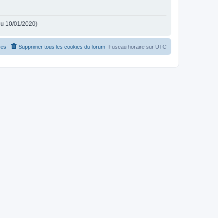
 du 10/01/2020)
es
Supprimer tous les cookies du forum
Fuseau horaire sur
UTC