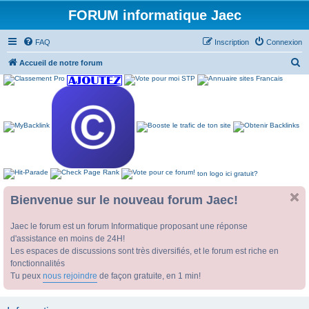
FORUM informatique Jaec
FAQ
Inscription
Connexion
R
Accueil de notre forum
e
c
h
e
r
c
ton logo ici gratuit?
h
e
Bienvenue sur le nouveau forum Jaec!
r
Jaec le forum est un forum Informatique proposant une réponse
d'assistance en moins de 24H!
Les espaces de discussions sont très diversifiés, et le forum est riche en
fonctionnalités
Tu peux
nous rejoindre
de façon gratuite, en 1 min!