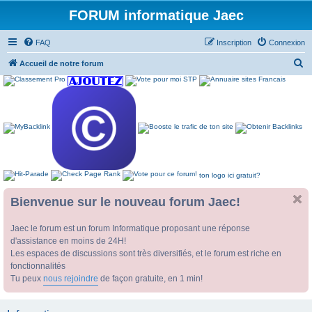
FORUM informatique Jaec
FAQ
Inscription
Connexion
R
Accueil de notre forum
e
c
h
e
r
c
ton logo ici gratuit?
h
e
Bienvenue sur le nouveau forum Jaec!
r
Jaec le forum est un forum Informatique proposant une réponse
d'assistance en moins de 24H!
Les espaces de discussions sont très diversifiés, et le forum est riche en
fonctionnalités
Tu peux
nous rejoindre
de façon gratuite, en 1 min!