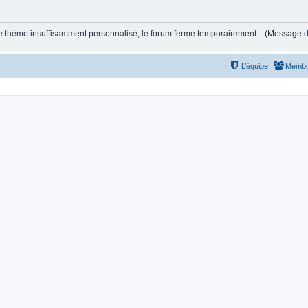
et le thème insuffisamment personnalisé, le forum ferme temporairement... (Message
L’équipe
Membr