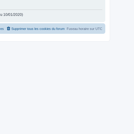
 du 10/01/2020)
es
Supprimer tous les cookies du forum
Fuseau horaire sur
UTC