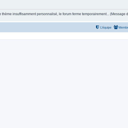
et le thème insuffisamment personnalisé, le forum ferme temporairement... (Message
L’équipe
Membr