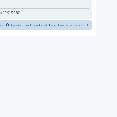
 du 10/01/2020)
es
Supprimer tous les cookies du forum
Fuseau horaire sur
UTC