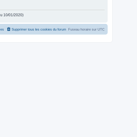
 du 10/01/2020)
es
Supprimer tous les cookies du forum
Fuseau horaire sur
UTC