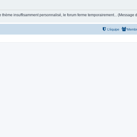
et le thème insuffisamment personnalisé, le forum ferme temporairement... (Message
L’équipe
Membr