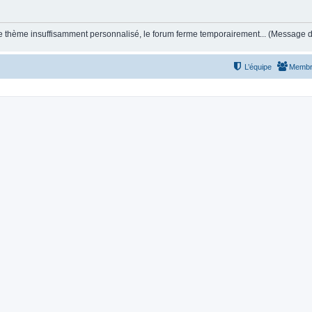
et le thème insuffisamment personnalisé, le forum ferme temporairement... (Message
L’équipe
Membr