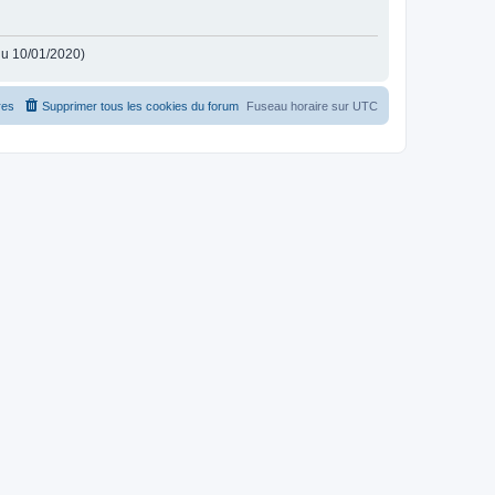
 du 10/01/2020)
es
Supprimer tous les cookies du forum
Fuseau horaire sur
UTC