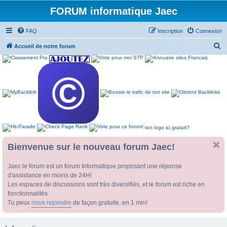
FORUM informatique Jaec
FAQ
Inscription
Connexion
R
Accueil de notre forum
e
c
h
e
r
c
ton logo ici gratuit?
h
e
Bienvenue sur le nouveau forum Jaec!
r
Jaec le forum est un forum Informatique proposant une réponse
d'assistance en moins de 24H!
Les espaces de discussions sont très diversifiés, et le forum est riche en
fonctionnalités
Tu peux
nous rejoindre
de façon gratuite, en 1 min!