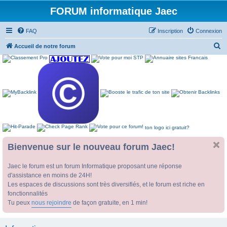
FORUM informatique Jaec
FAQ
Inscription
Connexion
R
Accueil de notre forum
e
c
h
e
r
c
ton logo ici gratuit?
h
e
Bienvenue sur le nouveau forum Jaec!
r
Jaec le forum est un forum Informatique proposant une réponse
d'assistance en moins de 24H!
Les espaces de discussions sont très diversifiés, et le forum est riche en
fonctionnalités
Tu peux
nous rejoindre
de façon gratuite, en 1 min!