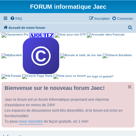
FORUM informatique Jaec
FAQ
Inscription
Connexion
R
Accueil de notre forum
e
c
h
e
r
c
ton logo ici gratuit?
h
e
Bienvenue sur le nouveau forum Jaec!
r
Jaec le forum est un forum Informatique proposant une réponse
d'assistance en moins de 24H!
Les espaces de discussions sont très diversifiés, et le forum est riche en
fonctionnalités
Tu peux
nous rejoindre
de façon gratuite, en 1 min!