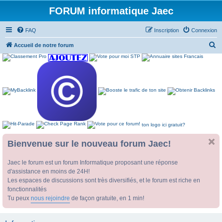
FORUM informatique Jaec
FAQ
Inscription
Connexion
R
Accueil de notre forum
e
c
h
e
r
c
ton logo ici gratuit?
h
e
Bienvenue sur le nouveau forum Jaec!
r
Jaec le forum est un forum Informatique proposant une réponse
d'assistance en moins de 24H!
Les espaces de discussions sont très diversifiés, et le forum est riche en
fonctionnalités
Tu peux
nous rejoindre
de façon gratuite, en 1 min!