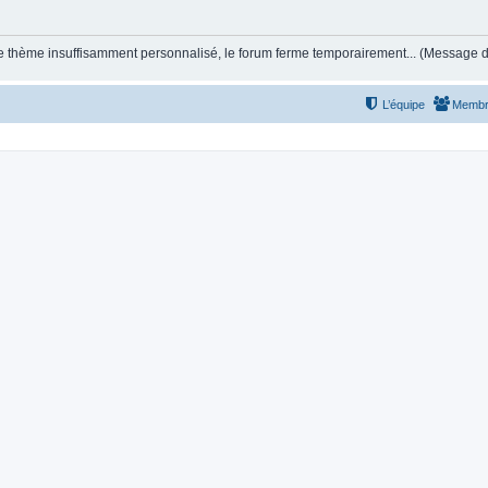
et le thème insuffisamment personnalisé, le forum ferme temporairement... (Message
L’équipe
Membr