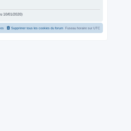
 du 10/01/2020)
es
Supprimer tous les cookies du forum
Fuseau horaire sur
UTC