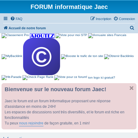
FORUM informatique Jaec
FAQ
Inscription
Connexion
R
Accueil de notre forum
e
c
h
e
r
c
ton logo ici gratuit?
h
e
Bienvenue sur le nouveau forum Jaec!
r
Jaec le forum est un forum Informatique proposant une réponse
d'assistance en moins de 24H!
Les espaces de discussions sont très diversifiés, et le forum est riche en
fonctionnalités
Tu peux
nous rejoindre
de façon gratuite, en 1 min!