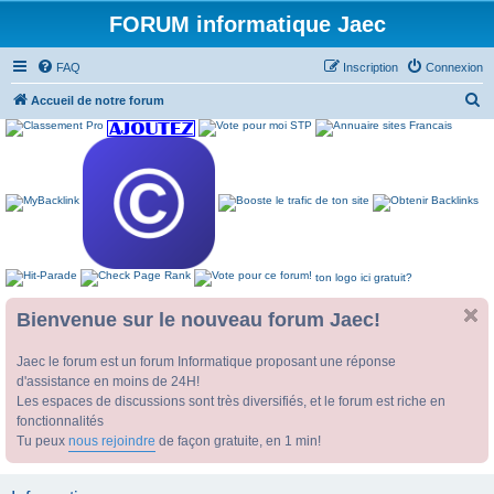
FORUM informatique Jaec
FAQ
Inscription
Connexion
R
Accueil de notre forum
e
c
h
e
r
c
ton logo ici gratuit?
h
e
Bienvenue sur le nouveau forum Jaec!
r
Jaec le forum est un forum Informatique proposant une réponse
d'assistance en moins de 24H!
Les espaces de discussions sont très diversifiés, et le forum est riche en
fonctionnalités
Tu peux
nous rejoindre
de façon gratuite, en 1 min!