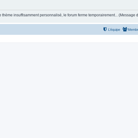
et le thème insuffisamment personnalisé, le forum ferme temporairement... (Message
L’équipe
Membr