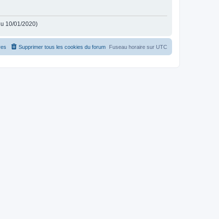
 du 10/01/2020)
es
Supprimer tous les cookies du forum
Fuseau horaire sur
UTC