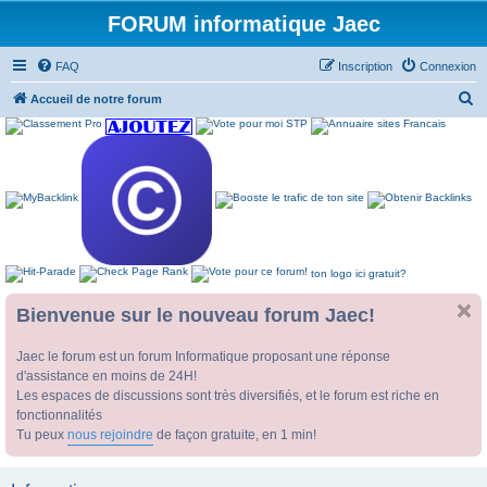
FORUM informatique Jaec
FAQ
Inscription
Connexion
R
Accueil de notre forum
e
c
h
e
r
c
ton logo ici gratuit?
h
e
Bienvenue sur le nouveau forum Jaec!
r
Jaec le forum est un forum Informatique proposant une réponse
d'assistance en moins de 24H!
Les espaces de discussions sont très diversifiés, et le forum est riche en
fonctionnalités
Tu peux
nous rejoindre
de façon gratuite, en 1 min!