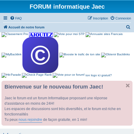
FORUM informatique Jaec
FAQ
Inscription
Connexion
R
Accueil de notre forum
e
c
h
e
r
c
ton logo ici gratuit?
h
e
Bienvenue sur le nouveau forum Jaec!
r
Jaec le forum est un forum Informatique proposant une réponse
d'assistance en moins de 24H!
Les espaces de discussions sont très diversifiés, et le forum est riche en
fonctionnalités
Tu peux
nous rejoindre
de façon gratuite, en 1 min!