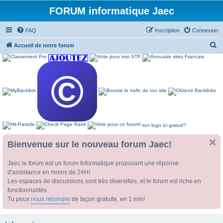
FORUM informatique Jaec
FAQ
Inscription
Connexion
R
Accueil de notre forum
e
c
h
e
r
c
ton logo ici gratuit?
h
e
Bienvenue sur le nouveau forum Jaec!
r
Jaec le forum est un forum Informatique proposant une réponse
d'assistance en moins de 24H!
Les espaces de discussions sont très diversifiés, et le forum est riche en
fonctionnalités
Tu peux
nous rejoindre
de façon gratuite, en 1 min!