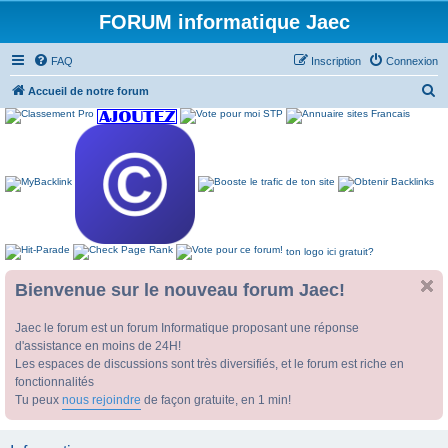
FORUM informatique Jaec
FAQ
Inscription
Connexion
R
Accueil de notre forum
e
c
h
e
r
c
ton logo ici gratuit?
h
e
Bienvenue sur le nouveau forum Jaec!
r
Jaec le forum est un forum Informatique proposant une réponse
d'assistance en moins de 24H!
Les espaces de discussions sont très diversifiés, et le forum est riche en
fonctionnalités
Tu peux
nous rejoindre
de façon gratuite, en 1 min!