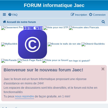
FORUM informatique Jaec
FAQ
Inscription
Connexion
R
Accueil de notre forum
e
c
h
e
r
c
ton logo ici gratuit?
h
e
Bienvenue sur le nouveau forum Jaec!
r
Jaec le forum est un forum Informatique proposant une réponse
d'assistance en moins de 24H!
Les espaces de discussions sont très diversifiés, et le forum est riche en
fonctionnalités
Tu peux
nous rejoindre
de façon gratuite, en 1 min!