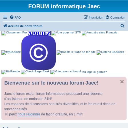
FORUM informatique Jaec
FAQ
Inscription
Connexion
R
Accueil de notre forum
e
c
h
e
r
c
ton logo ici gratuit?
h
e
Bienvenue sur le nouveau forum Jaec!
r
Jaec le forum est un forum Informatique proposant une réponse
d'assistance en moins de 24H!
Les espaces de discussions sont très diversifiés, et le forum est riche en
fonctionnalités
Tu peux
nous rejoindre
de façon gratuite, en 1 min!