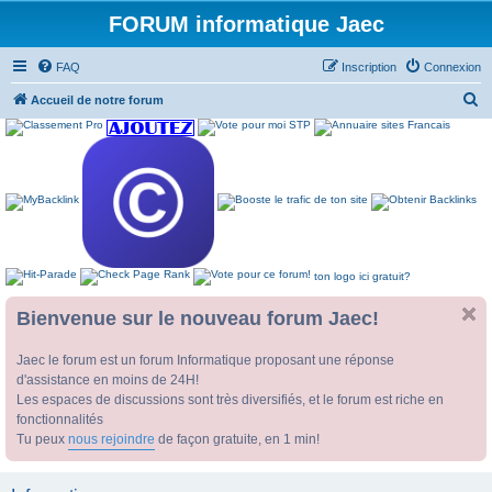
FORUM informatique Jaec
FAQ
Inscription
Connexion
R
Accueil de notre forum
e
c
h
e
r
c
ton logo ici gratuit?
h
e
Bienvenue sur le nouveau forum Jaec!
r
Jaec le forum est un forum Informatique proposant une réponse
d'assistance en moins de 24H!
Les espaces de discussions sont très diversifiés, et le forum est riche en
fonctionnalités
Tu peux
nous rejoindre
de façon gratuite, en 1 min!