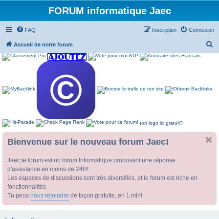
FORUM informatique Jaec
FAQ
Inscription
Connexion
R
Accueil de notre forum
e
c
h
e
r
c
ton logo ici gratuit?
h
e
Bienvenue sur le nouveau forum Jaec!
r
Jaec le forum est un forum Informatique proposant une réponse
d'assistance en moins de 24H!
Les espaces de discussions sont très diversifiés, et le forum est riche en
fonctionnalités
Tu peux
nous rejoindre
de façon gratuite, en 1 min!