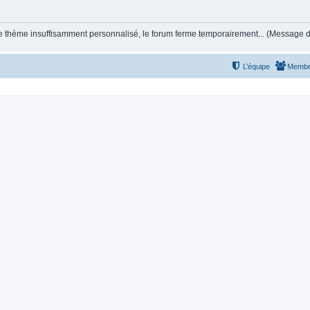
et le thème insuffisamment personnalisé, le forum ferme temporairement... (Message
L’équipe
Membr