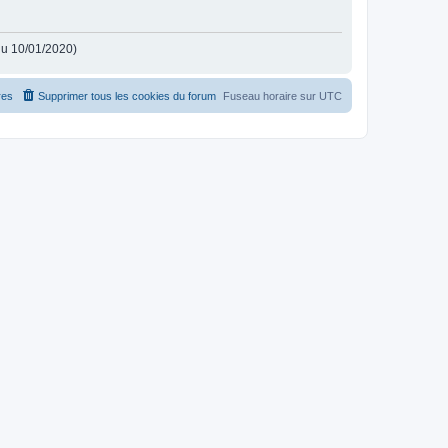
 du 10/01/2020)
es
Supprimer tous les cookies du forum
Fuseau horaire sur
UTC