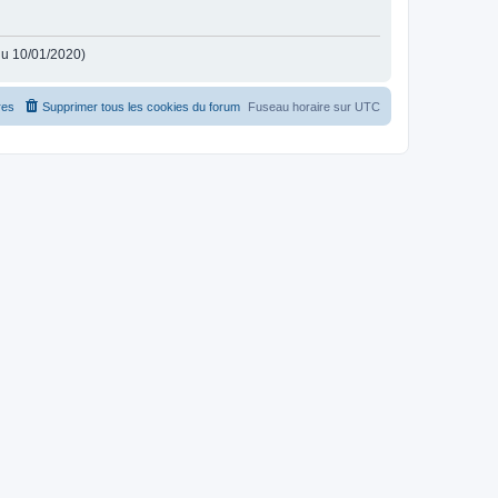
 du 10/01/2020)
es
Supprimer tous les cookies du forum
Fuseau horaire sur
UTC