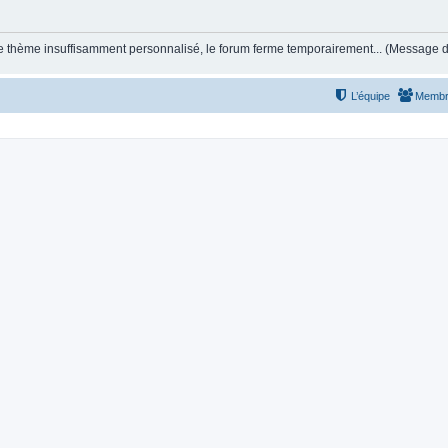
et le thème insuffisamment personnalisé, le forum ferme temporairement... (Message
L’équipe
Membr