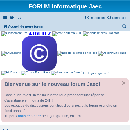
FORUM informatique Jaec
FAQ
Inscription
Connexion
R
Accueil de notre forum
e
c
h
e
r
c
ton logo ici gratuit?
h
e
Bienvenue sur le nouveau forum Jaec!
r
Jaec le forum est un forum Informatique proposant une réponse
d'assistance en moins de 24H!
Les espaces de discussions sont très diversifiés, et le forum est riche en
fonctionnalités
Tu peux
nous rejoindre
de façon gratuite, en 1 min!