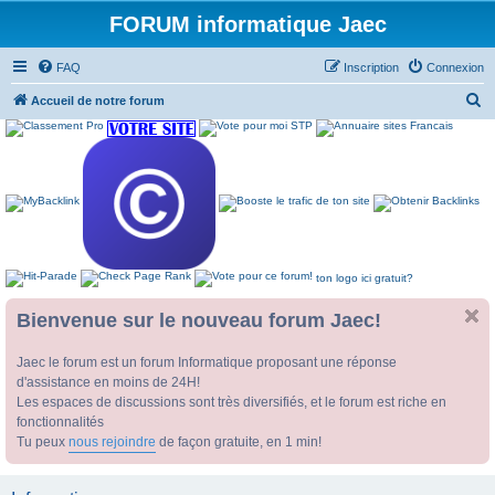
FORUM informatique Jaec
FAQ
Inscription
Connexion
R
Accueil de notre forum
e
c
h
e
r
c
ton logo ici gratuit?
h
e
Bienvenue sur le nouveau forum Jaec!
r
Jaec le forum est un forum Informatique proposant une réponse
d'assistance en moins de 24H!
Les espaces de discussions sont très diversifiés, et le forum est riche en
fonctionnalités
Tu peux
nous rejoindre
de façon gratuite, en 1 min!