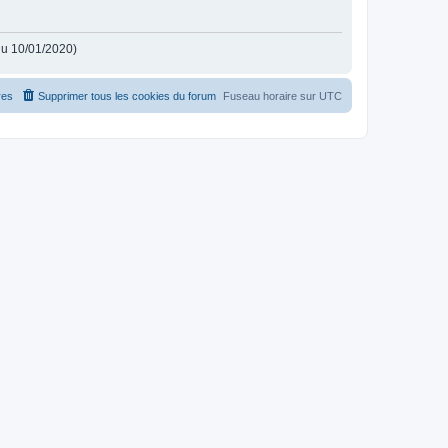
 du 10/01/2020)
es
Supprimer tous les cookies du forum
Fuseau horaire sur
UTC