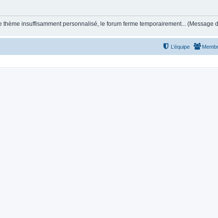
et le thème insuffisamment personnalisé, le forum ferme temporairement... (Message
L’équipe
Membr