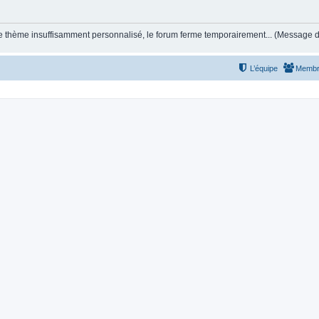
et le thème insuffisamment personnalisé, le forum ferme temporairement... (Message
L’équipe
Membr