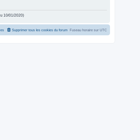
 du 10/01/2020)
es
Supprimer tous les cookies du forum
Fuseau horaire sur
UTC