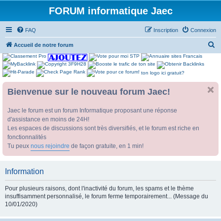
FORUM informatique Jaec
FAQ
Inscription
Connexion
R
Accueil de notre forum
e
c
ton logo ici gratuit?
h
Bienvenue sur le nouveau forum Jaec!
e
r
Jaec le forum est un forum Informatique proposant une réponse
c
d'assistance en moins de 24H!
h
Les espaces de discussions sont très diversifiés, et le forum est riche en
fonctionnalités
e
Tu peux
nous rejoindre
de façon gratuite, en 1 min!
r
Information
Pour plusieurs raisons, dont l'inactivité du forum, les spams et le thème
insuffisamment personnalisé, le forum ferme temporairement... (Message du
10/01/2020)