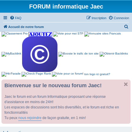
FORUM informatique Jaec
FAQ
Inscription
Connexion
R
Accueil de notre forum
e
c
h
e
r
c
ton logo ici gratuit?
h
e
Bienvenue sur le nouveau forum Jaec!
r
Jaec le forum est un forum Informatique proposant une réponse
d'assistance en moins de 24H!
Les espaces de discussions sont très diversifiés, et le forum est riche en
fonctionnalités
Tu peux
nous rejoindre
de façon gratuite, en 1 min!