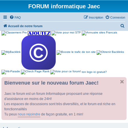
FORUM informatique Jaec
FAQ
Inscription
Connexion
R
Accueil de notre forum
e
c
h
e
r
c
ton logo ici gratuit?
h
e
Bienvenue sur le nouveau forum Jaec!
r
Jaec le forum est un forum Informatique proposant une réponse
d'assistance en moins de 24H!
Les espaces de discussions sont très diversifiés, et le forum est riche en
fonctionnalités
Tu peux
nous rejoindre
de façon gratuite, en 1 min!