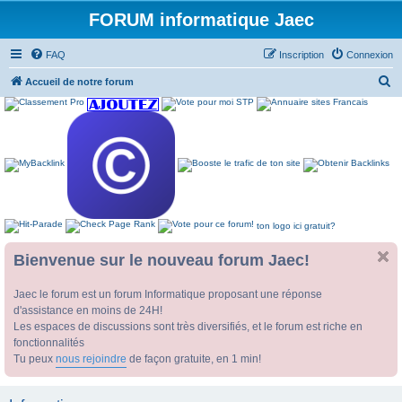
FORUM informatique Jaec
FAQ
Inscription
Connexion
R
Accueil de notre forum
e
c
h
e
r
c
ton logo ici gratuit?
h
e
Bienvenue sur le nouveau forum Jaec!
r
Jaec le forum est un forum Informatique proposant une réponse
d'assistance en moins de 24H!
Les espaces de discussions sont très diversifiés, et le forum est riche en
fonctionnalités
Tu peux
nous rejoindre
de façon gratuite, en 1 min!