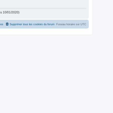
 du 10/01/2020)
es
Supprimer tous les cookies du forum
Fuseau horaire sur
UTC