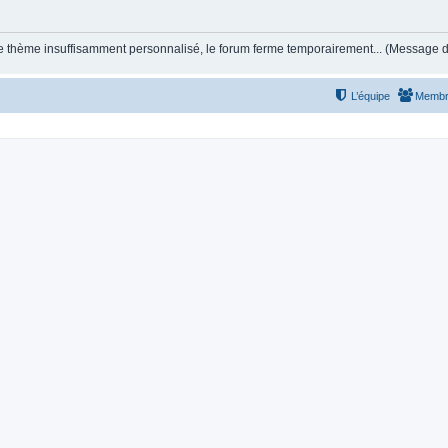
et le thème insuffisamment personnalisé, le forum ferme temporairement... (Message
L’équipe
Membr