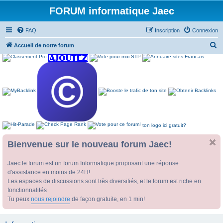
FORUM informatique Jaec
FAQ
Inscription
Connexion
R
Accueil de notre forum
e
c
h
e
r
c
ton logo ici gratuit?
h
e
Bienvenue sur le nouveau forum Jaec!
r
Jaec le forum est un forum Informatique proposant une réponse
d'assistance en moins de 24H!
Les espaces de discussions sont très diversifiés, et le forum est riche en
fonctionnalités
Tu peux
nous rejoindre
de façon gratuite, en 1 min!