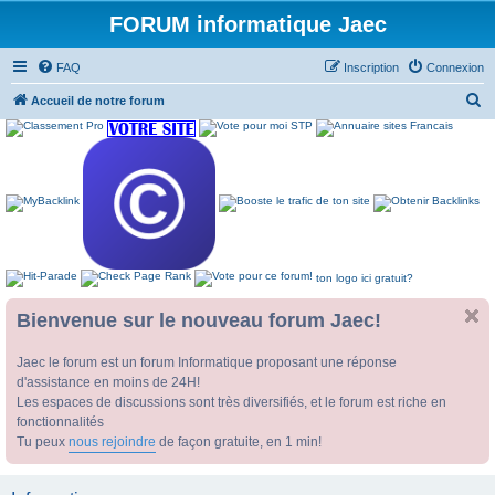
FORUM informatique Jaec
FAQ
Inscription
Connexion
R
Accueil de notre forum
e
c
h
e
r
c
ton logo ici gratuit?
h
e
Bienvenue sur le nouveau forum Jaec!
r
Jaec le forum est un forum Informatique proposant une réponse
d'assistance en moins de 24H!
Les espaces de discussions sont très diversifiés, et le forum est riche en
fonctionnalités
Tu peux
nous rejoindre
de façon gratuite, en 1 min!