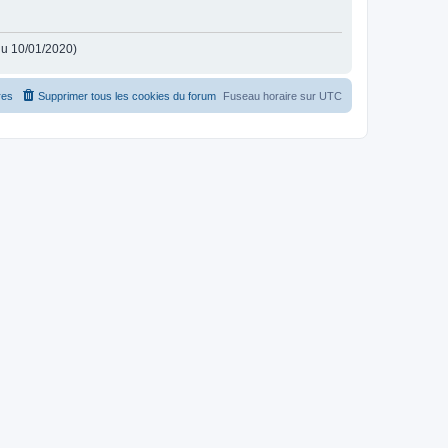
 du 10/01/2020)
es
Supprimer tous les cookies du forum
Fuseau horaire sur
UTC