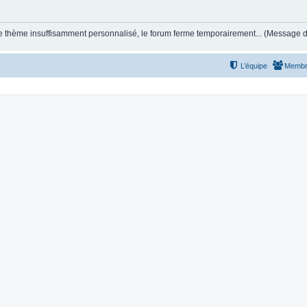
et le thème insuffisamment personnalisé, le forum ferme temporairement... (Message
L’équipe
Membr