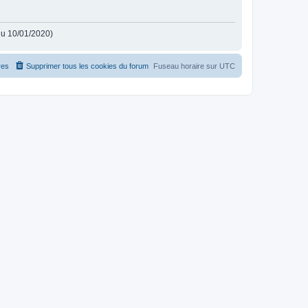
 du 10/01/2020)
es
Supprimer tous les cookies du forum
Fuseau horaire sur
UTC