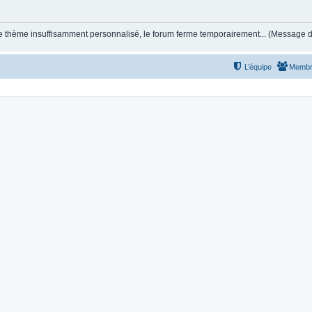
et le thème insuffisamment personnalisé, le forum ferme temporairement... (Message
L’équipe
Membr