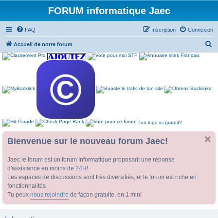
FORUM informatique Jaec
FAQ
Inscription
Connexion
R
Accueil de notre forum
e
c
h
e
r
c
ton logo ici gratuit?
h
e
Bienvenue sur le nouveau forum Jaec!
r
Jaec le forum est un forum Informatique proposant une réponse
d'assistance en moins de 24H!
Les espaces de discussions sont très diversifiés, et le forum est riche en
fonctionnalités
Tu peux
nous rejoindre
de façon gratuite, en 1 min!