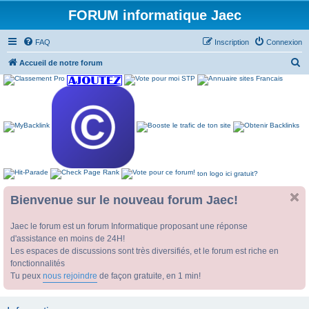
FORUM informatique Jaec
FAQ
Inscription
Connexion
R
Accueil de notre forum
e
c
h
e
r
c
ton logo ici gratuit?
h
e
Bienvenue sur le nouveau forum Jaec!
r
Jaec le forum est un forum Informatique proposant une réponse
d'assistance en moins de 24H!
Les espaces de discussions sont très diversifiés, et le forum est riche en
fonctionnalités
Tu peux
nous rejoindre
de façon gratuite, en 1 min!